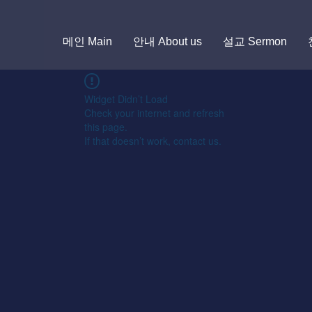
메인 Main
안내 About us
설교 Sermon
Widget Didn’t Load
Check your internet and refresh
this page.
If that doesn’t work, contact us.