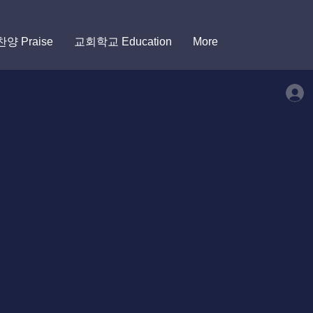
찬양 Praise
교회학교 Education
More